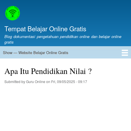
Skip
to
main
content
Tempat Belajar Online Gratis
Blog dokumentasi pengetahuan pendidikan online dan belajar online
gratis
Show — Website Belajar Online Gratis
Website
Belajar
Web Belajar Online Gratis
Pendidikan
Merdeka Belajar
LMS
Layanan Online
Belajar Online
Online
Apa Itu Pendidikan Nilai ?
Gratis
Submitted by
Guru Online
on
Fri, 09/05/2025 - 09:17