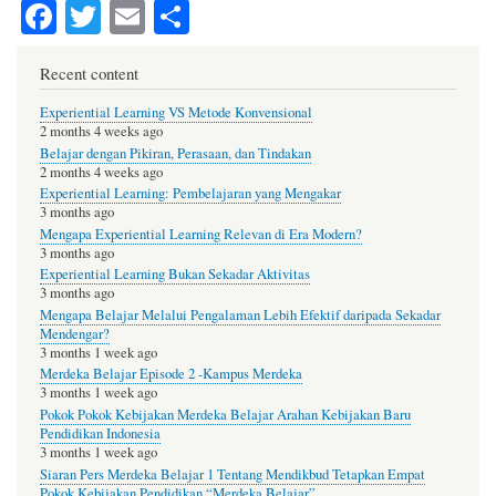
Fa
T
E
S
ce
wi
m
ha
bo
tte
ail
re
Recent content
ok
r
Experiential Learning VS Metode Konvensional
2 months 4 weeks ago
Belajar dengan Pikiran, Perasaan, dan Tindakan
2 months 4 weeks ago
Experiential Learning: Pembelajaran yang Mengakar
3 months ago
Mengapa Experiential Learning Relevan di Era Modern?
3 months ago
Experiential Learning Bukan Sekadar Aktivitas
3 months ago
Mengapa Belajar Melalui Pengalaman Lebih Efektif daripada Sekadar
Mendengar?
3 months 1 week ago
Merdeka Belajar Episode 2 -Kampus Merdeka
3 months 1 week ago
Pokok Pokok Kebijakan Merdeka Belajar Arahan Kebijakan Baru
Pendidikan Indonesia
3 months 1 week ago
Siaran Pers Merdeka Belajar 1 Tentang Mendikbud Tetapkan Empat
Pokok Kebijakan Pendidikan “Merdeka Belajar”