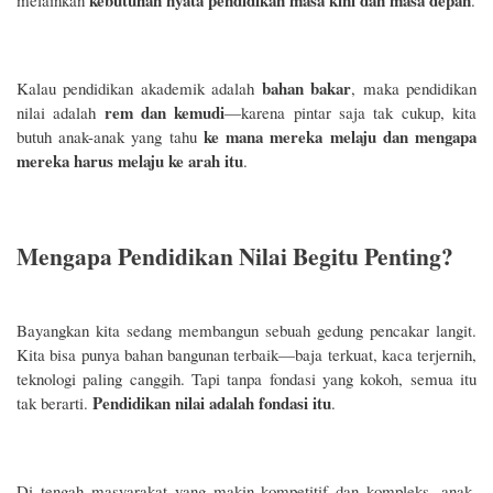
kebutuhan nyata pendidikan masa kini dan masa depan
melainkan
.
bahan bakar
Kalau pendidikan akademik adalah
, maka pendidikan
rem dan kemudi
nilai adalah
—karena pintar saja tak cukup, kita
ke mana mereka melaju dan mengapa
butuh anak-anak yang tahu
mereka harus melaju ke arah itu
.
Mengapa Pendidikan Nilai Begitu Penting?
Bayangkan kita sedang membangun sebuah gedung pencakar langit.
Kita bisa punya bahan bangunan terbaik—baja terkuat, kaca terjernih,
teknologi paling canggih. Tapi tanpa fondasi yang kokoh, semua itu
Pendidikan nilai adalah fondasi itu
tak berarti.
.
Di tengah masyarakat yang makin kompetitif dan kompleks, anak-