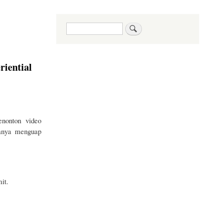
Search
riential
nonton video
uanya menguap
it.