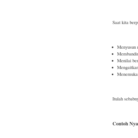
Saat kita berpi
Menyusun 
Membandin
Menilai ben
Mengaitkan 
Menemukan 
Itulah sebabn
Contoh Nya