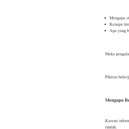
Mengapa str
Kenapa tim
Apa yang bi
Maka pengala
Pikiran beker
Mengapa Ber
Karena infor
runtuh.