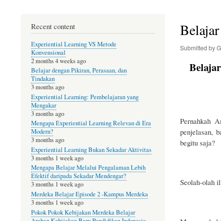
Belajar
Online
Belajar
Recent content
Gratis
Experiential Learning VS Metode
Submitted by
G
Konvensional
2 months 4 weeks ago
Belajar
Belajar dengan Pikiran, Perasaan, dan
Tindakan
3 months ago
Experiential Learning: Pembelajaran yang
Mengakar
3 months ago
Pernahkah A
Mengapa Experiential Learning Relevan di Era
penjelasan, 
Modern?
3 months ago
begitu saja?
Experiential Learning Bukan Sekadar Aktivitas
3 months 1 week ago
Mengapa Belajar Melalui Pengalaman Lebih
Efektif daripada Sekadar Mendengar?
Seolah-olah i
3 months 1 week ago
Merdeka Belajar Episode 2 -Kampus Merdeka
3 months 1 week ago
Pokok Pokok Kebijakan Merdeka Belajar
Arahan Kebijakan Baru Pendidikan Indonesia