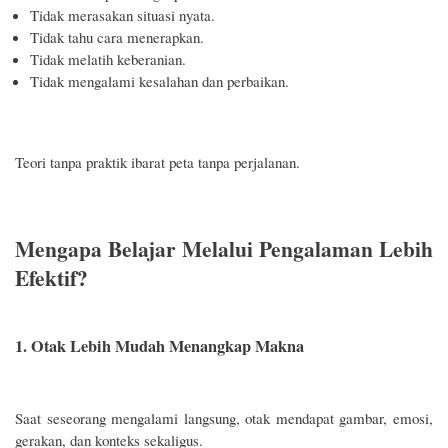
Tidak merasakan situasi nyata.
Tidak tahu cara menerapkan.
Tidak melatih keberanian.
Tidak mengalami kesalahan dan perbaikan.
Teori tanpa praktik ibarat peta tanpa perjalanan.
Mengapa Belajar Melalui Pengalaman Lebih
Efektif?
1. Otak Lebih Mudah Menangkap Makna
Saat seseorang mengalami langsung, otak mendapat gambar, emosi,
gerakan, dan konteks sekaligus.