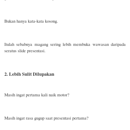
Bukan hanya kata-kata kosong.
Itulah sebabnya magang sering lebih membuka wawasan daripada
seratus slide presentasi.
2. Lebih Sulit Dilupakan
Masih ingat pertama kali naik motor?
Masih ingat rasa gugup saat presentasi pertama?