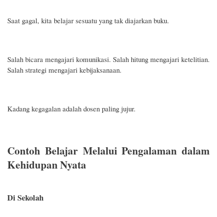
Saat gagal, kita belajar sesuatu yang tak diajarkan buku.
Salah bicara mengajari komunikasi. Salah hitung mengajari ketelitian.
Salah strategi mengajari kebijaksanaan.
Kadang kegagalan adalah dosen paling jujur.
Contoh Belajar Melalui Pengalaman dalam
Kehidupan Nyata
Di Sekolah