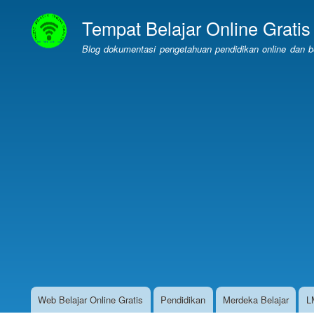
Tempat Belajar Online Gratis
Blog dokumentasi pengetahuan pendidikan online dan bel
Web Belajar Online Gratis
Pendidikan
Merdeka Belajar
L
Website