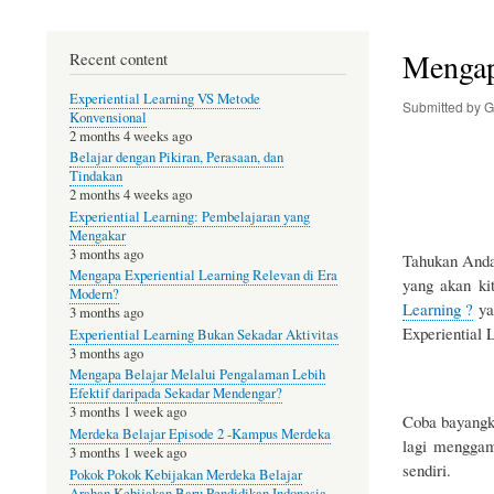
Belajar
Online
Mengapa
Recent content
Gratis
Experiential Learning VS Metode
Submitted by
G
Konvensional
2 months 4 weeks ago
Belajar dengan Pikiran, Perasaan, dan
Tindakan
2 months 4 weeks ago
Experiential Learning: Pembelajaran yang
Mengakar
3 months ago
Tahukan Anda 
Mengapa Experiential Learning Relevan di Era
yang akan ki
Modern?
Learning ?
ya
3 months ago
Experiential 
Experiential Learning Bukan Sekadar Aktivitas
3 months ago
Mengapa Belajar Melalui Pengalaman Lebih
Efektif daripada Sekadar Mendengar?
3 months 1 week ago
Coba bayangka
Merdeka Belajar Episode 2 -Kampus Merdeka
lagi menggam
3 months 1 week ago
sendiri.
Pokok Pokok Kebijakan Merdeka Belajar
Arahan Kebijakan Baru Pendidikan Indonesia