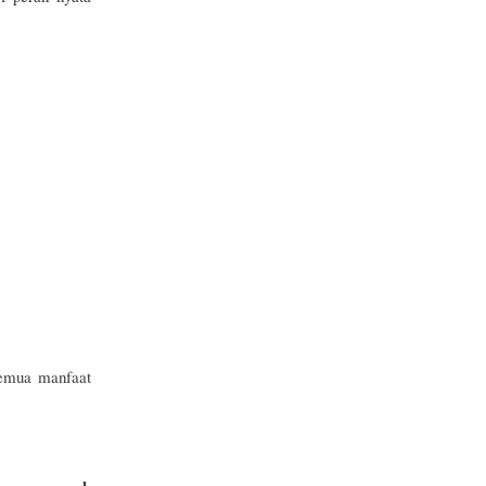
emua manfaat