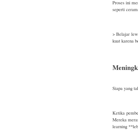
Proses ini m
seperti ceram
> Belajar le
kuat karena b
Meningka
Siapa yang ta
Ketika pembe
Mereka merasa
learning **le