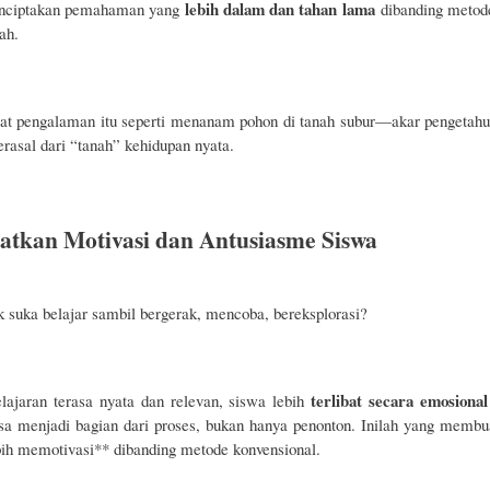
lebih dalam dan tahan lama
enciptakan pemahaman yang
dibanding metode
ah.
wat pengalaman itu seperti menanam pohon di tanah subur—akar pengetah
erasal dari “tanah” kehidupan nyata.
tkan Motivasi dan Antusiasme Siswa
k suka belajar sambil bergerak, mencoba, bereksplorasi?
terlibat secara emosional
lajaran terasa nyata dan relevan, siswa lebih
 menjadi bagian dari proses, bukan hanya penonton. Inilah yang membua
bih memotivasi** dibanding metode konvensional.