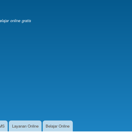
Skip
to
main
ajar online gratis
content
MS
Layanan Online
Belajar Online