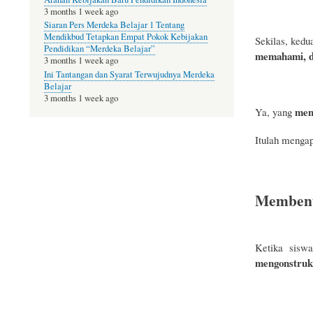
3 months 1 week ago
Siaran Pers Merdeka Belajar 1 Tentang
Mendikbud Tetapkan Empat Pokok Kebijakan
Sekilas, ked
Pendidikan “Merdeka Belajar”
memahami, d
3 months 1 week ago
Ini Tantangan dan Syarat Terwujudnya Merdeka
Belajar
3 months 1 week ago
men
Ya, yang
Itulah mengap
Membent
Ketika sisw
mengonstruk