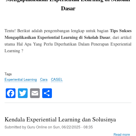
Lea
Dasar
di
Sek
Das
Tips Sukses
Tentu! Berikut adalah pengembangan lengkap untuk bagian
Mengaplikasikan Experiential Learning di Sekolah Dasar
, dari artikel
utama Hal Apa Yang Perlu Diperhatikan Dalam Penerapan Experiential
Learning ?
Tags
Experiential Learning
Cara
CASEL
Fa
T
E
S
ce
wi
m
ha
bo
tte
ail
re
ok
r
Kendala Experiential Learning dan Solusinya
Submitted by
Guru Online
on
Sun, 06/22/2025 - 08:35
abo
Read more