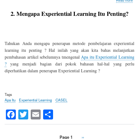
Read more
Men
Expe
2. Mengapa Experiential Learning Itu Penting?
Lea
Itu
Pen
Tahukan Anda mengapa penerapan metode pembelajaran experiential
learning itu penting ? Hal inilah yang akan kita bahas melanjutkan
pembahasan artikel sebelumnya tmengenal
Apa itu Experiential Learning
?
yang menjadi bagian dari pokok bahasan hal-hal yang perlu
diperhatikan dalam penerapan Experiential Learning ?
Tags
Apa Itu
Experiential Learning
CASEL
Fa
T
E
S
ce
wi
m
ha
bo
tte
ail
re
Page 1
Next
››