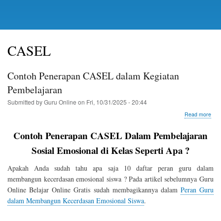
CASEL
Contoh Penerapan CASEL dalam Kegiatan
Pembelajaran
Submitted by
Guru Online
on
Fri, 10/31/2025 - 20:44
abo
Read more
Con
Pen
Contoh Penerapan CASEL Dalam Pembelajaran
CA
dal
Sosial Emosional di Kelas Seperti Apa ?
Keg
Pem
Apakah Anda sudah tahu apa saja 10 daftar peran guru dalam
membangun kecerdasan emosional siswa ? Pada artikel sebelumnya Guru
Online Belajar Online Gratis sudah membagikannya dalam
Peran Guru
dalam Membangun Kecerdasan Emosional Siswa
.