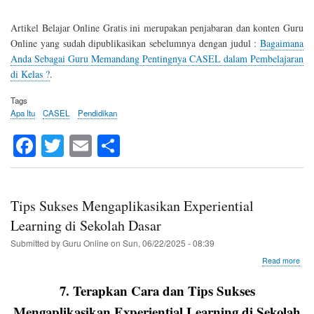
Man
Bag
Artikel Belajar Online Gratis ini merupakan penjabaran dan konten Guru
Pen
Online yang sudah dipublikasikan sebelumnya dengan judul :
Bagaimana
Anda Sebagai Guru Memandang Pentingnya CASEL dalam Pembelajaran
di Kelas ?
.
Tags
Apa Itu
CASEL
Pendidikan
Fa
T
E
S
ce
wi
m
ha
bo
tte
ail
re
ok
r
Tips Sukses Mengaplikasikan Experiential
Learning di Sekolah Dasar
Submitted by
Guru Online
on
Sun, 06/22/2025 - 08:39
abo
Read more
Tips
Suk
7. Terapkan Cara dan Tips Sukses
Men
Expe
Mengaplikasikan Experiential Learning di Sekolah