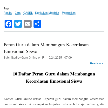
Tags
Apa Itu
Cara
CASEL
Kurikulum Merdeka
Pendidikan
Fa
T
E
S
ce
wi
m
ha
bo
tte
ail
re
ok
r
Peran Guru dalam Membangun Kecerdasan
Emosional Siswa
Submitted by
Guru Online
on
Fri, 10/24/2025 - 07:09
abo
Read more
Per
Gur
10 Daftar Peran Guru dalam Membangun
dal
Mem
Kecerdasan Emosional Siswa
Kec
Emo
Sis
Konten Guru Online daftar 10 peran guru dalam membangun kecerdasan
emosional siswa ini merupakan lanjutan pada web belajar online gratis