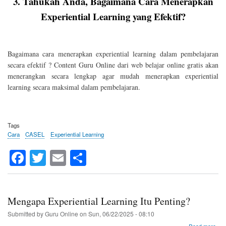
3. Tahukah Anda, Bagaimana Cara Menerapkan
Men
Expe
Experiential Learning yang Efektif?
Lea
yan
Efek
Bagaimana cara menerapkan experiential learning dalam pembelajaran
secara efektif ? Content Guru Online dari web belajar online gratis akan
menerangkan secara lengkap agar mudah menerapkan experiential
learning secara maksimal dalam pembelajaran.
Tags
Cara
CASEL
Experiential Learning
Fa
T
E
S
ce
wi
m
ha
bo
tte
ail
re
ok
r
Mengapa Experiential Learning Itu Penting?
Submitted by
Guru Online
on
Sun, 06/22/2025 - 08:10
abo