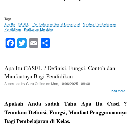
Tags
Apa Itu
CASEL
Pembelajaran Sosial Emosional
Strategi Pembelajaran
Pendidikan
Kurikulum Merdeka
Fa
T
E
S
ce
wi
m
ha
bo
tte
ail
re
ok
r
Apa Itu CASEL ? Definisi, Fungsi, Contoh dan
Manfaatnya Bagi Pendidikan
Submitted by
Guru Online
on
Mon, 10/06/2025 - 09:40
abo
Read more
Apa
Itu
Apakah Anda sudah Tahu Apa Itu Casel ?
CA
?
Temukan Definisi, Fungsi, Manfaat Penggunaannya
Defi
Bagi Pembelajaran di Kelas.
Fung
Con
dan