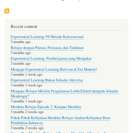
ok
r
Pagination
page
Recent content
Experiential Learning VS Metode Konvensional
3 months ago
Belajar dengan Pikiran, Perasaan, dan Tindakan
3 months ago
Experiential Learning: Pembelajaran yang Mengakar
3 months ago
Mengapa Experiential Learning Relevan di Era Modern?
3 months 1 week ago
Experiential Learning Bukan Sekadar Aktivitas
3 months 1 week ago
Mengapa Belajar Melalui Pengalaman Lebih Efektif daripada Sekadar
Mendengar?
3 months 1 week ago
Merdeka Belajar Episode 2 -Kampus Merdeka
3 months 2 weeks ago
Pokok Pokok Kebijakan Merdeka Belajar Arahan Kebijakan Baru
Pendidikan Indonesia
3 months 2 weeks ago