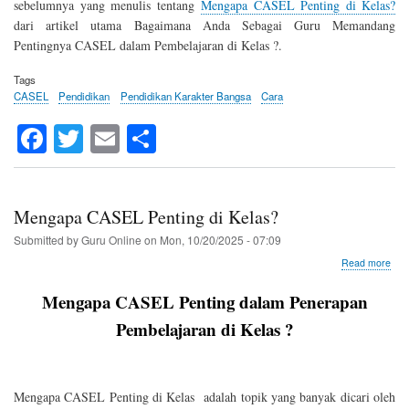
sebelumnya yang menulis tentang
Mengapa CASEL Penting di Kelas?
dari artikel utama Bagaimana Anda Sebagai Guru Memandang
Pentingnya CASEL dalam Pembelajaran di Kelas ?.
Tags
CASEL
Pendidikan
Pendidikan Karakter Bangsa
Cara
Fa
T
E
S
ce
wi
m
ha
bo
tte
ail
re
ok
r
Mengapa CASEL Penting di Kelas?
Submitted by
Guru Online
on
Mon, 10/20/2025 - 07:09
abo
Read more
Men
CA
Mengapa CASEL Penting dalam Penerapan
Pen
di
Pembelajaran di Kelas ?
Kel
Mengapa CASEL Penting di Kelas adalah topik yang banyak dicari oleh