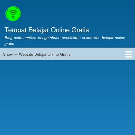
Skip
to
main
content
Tempat Belajar Online Gratis
Blog dokumentasi pengetahuan pendidikan online dan belajar online
gratis
Show — Website Belajar Online Gratis
Website
Belajar
Web Belajar Online Gratis
Pendidikan
Merdeka Belajar
LMS
Layanan Online
Belajar Online
Online
Gratis