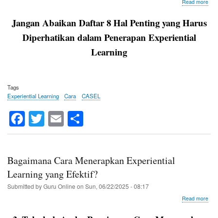
abo
Read more
7
Hal
Jangan Abaikan Daftar 8 Hal Penting yang Harus
Pen
yan
Diperhatikan dalam Penerapan Experiential
Har
Learning
Dipe
dal
Pen
Expe
Lea
Tags
Experiential Learning
Cara
CASEL
Fa
T
E
S
ce
wi
m
ha
bo
tte
ail
re
ok
r
Bagaimana Cara Menerapkan Experiential
Learning yang Efektif?
Submitted by
Guru Online
on
Sun, 06/22/2025 - 08:17
abo
Read more
Bag
Car