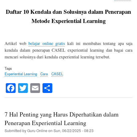
Ken
Expe
Daftar 10 Kendala dan Solusinya dalam Penerapan
Lea
dan
Metode Experiential Learning
Solu
Artikel web
belajar online gratis
kali ini membahas tentang apa saja
kendala dalam penerapan CASEL experiential learning dan bagai cara
mencari solusinya dari kendala experiential learning tersebut.
Tags
Experiential Learning
Cara
CASEL
Fa
T
E
S
ce
wi
m
ha
bo
tte
ail
re
ok
r
7 Hal Penting yang Harus Diperhatikan dalam
Penerapan Experiential Learning
Submitted by
Guru Online
on
Sun, 06/22/2025 - 08:23