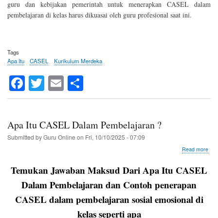
guru dan kebijakan pemerintah untuk menerapkan CASEL dalam
pembelajaran di kelas harus dikuasai oleh guru profesional saat ini.
Tags
Apa Itu
CASEL
Kurikulum Merdeka
Fa
T
E
S
ce
wi
m
ha
bo
tte
ail
re
ok
r
Apa Itu CASEL Dalam Pembelajaran ?
Submitted by
Guru Online
on
Fri, 10/10/2025 - 07:09
abo
Read more
Apa
Itu
Temukan Jawaban Maksud Dari Apa Itu CASEL
CA
Dal
Dalam Pembelajaran dan Contoh penerapan
Pem
CASEL dalam pembelajaran sosial emosional di
?
kelas seperti apa