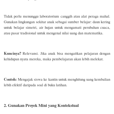
Tidak perlu menunggu laboratorium canggih atau alat peraga mahal.
Gunakan lingkungan sekitar anak sebagai sumber belajar: daun kering
untuk belajar simetri, air hujan untuk mengamati perubahan cuaca,
atau pasar tradisional untuk mengenal nilai uang dan matematika.
Kuncinya?
Relevansi. Jika anak bisa mengaitkan pelajaran dengan
kehidupan nyata mereka, maka pembelajaran akan lebih melekat.
Contoh:
Mengajak siswa ke kantin untuk menghitung uang kembalian
lebih efektif daripada soal di buku latihan.
2. Gunakan Proyek Mini yang Kontekstual