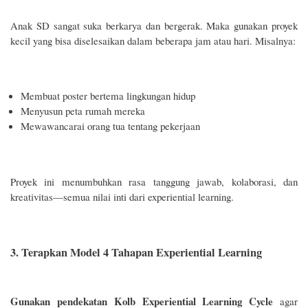
Anak SD sangat suka berkarya dan bergerak. Maka gunakan proyek
kecil yang bisa diselesaikan dalam beberapa jam atau hari. Misalnya:
Membuat poster bertema lingkungan hidup
Menyusun peta rumah mereka
Mewawancarai orang tua tentang pekerjaan
Proyek ini menumbuhkan rasa tanggung jawab, kolaborasi, dan
kreativitas—semua nilai inti dari experiential learning.
3. Terapkan Model 4 Tahapan Experiential Learning
Gunakan pendekatan Kolb Experiential Learning Cycle
agar