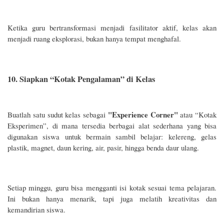
Ketika guru bertransformasi menjadi fasilitator aktif, kelas akan
menjadi ruang eksplorasi, bukan hanya tempat menghafal.
10. Siapkan “Kotak Pengalaman” di Kelas
"Experience Corner"
Buatlah satu sudut kelas sebagai
atau “Kotak
Eksperimen”, di mana tersedia berbagai alat sederhana yang bisa
digunakan siswa untuk bermain sambil belajar: kelereng, gelas
plastik, magnet, daun kering, air, pasir, hingga benda daur ulang.
Setiap minggu, guru bisa mengganti isi kotak sesuai tema pelajaran.
Ini bukan hanya menarik, tapi juga melatih kreativitas dan
kemandirian siswa.