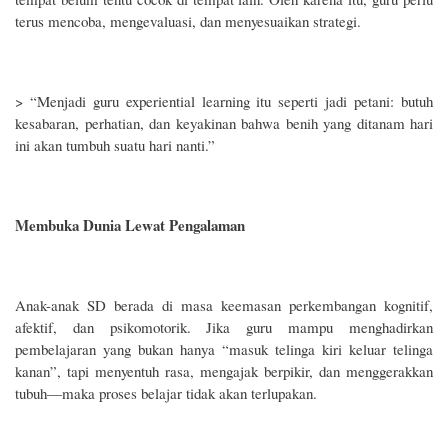
terus mencoba, mengevaluasi, dan menyesuaikan strategi.
> “Menjadi guru experiential learning itu seperti jadi petani: butuh
kesabaran, perhatian, dan keyakinan bahwa benih yang ditanam hari
ini akan tumbuh suatu hari nanti.”
Membuka Dunia Lewat Pengalaman
Anak-anak SD berada di masa keemasan perkembangan kognitif,
afektif, dan psikomotorik. Jika guru mampu menghadirkan
pembelajaran yang bukan hanya “masuk telinga kiri keluar telinga
kanan”, tapi menyentuh rasa, mengajak berpikir, dan menggerakkan
tubuh—maka proses belajar tidak akan terlupakan.