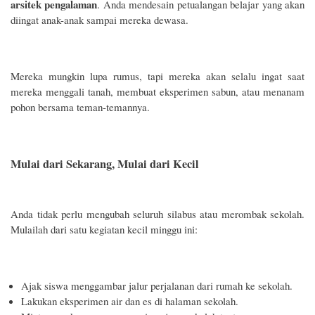
arsitek pengalaman
. Anda mendesain petualangan belajar yang akan
diingat anak-anak sampai mereka dewasa.
Mereka mungkin lupa rumus, tapi mereka akan selalu ingat saat
mereka menggali tanah, membuat eksperimen sabun, atau menanam
pohon bersama teman-temannya.
Mulai dari Sekarang, Mulai dari Kecil
Anda tidak perlu mengubah seluruh silabus atau merombak sekolah.
Mulailah dari satu kegiatan kecil minggu ini:
Ajak siswa menggambar jalur perjalanan dari rumah ke sekolah.
Lakukan eksperimen air dan es di halaman sekolah.