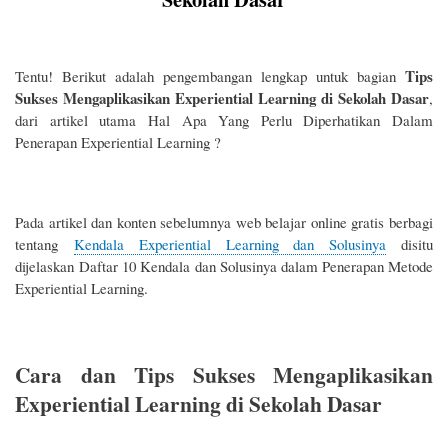
Tips
Tentu! Berikut adalah pengembangan lengkap untuk bagian
Sukses Mengaplikasikan Experiential Learning di Sekolah Dasar
,
dari artikel utama Hal Apa Yang Perlu Diperhatikan Dalam
Penerapan Experiential Learning ?
Pada artikel dan konten sebelumnya web belajar online gratis berbagi
tentang
Kendala Experiential Learning dan Solusinya
disitu
dijelaskan Daftar 10 Kendala dan Solusinya dalam Penerapan Metode
Experiential Learning.
Cara dan Tips Sukses Mengaplikasikan
Experiential Learning di Sekolah Dasar