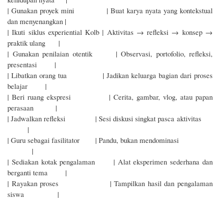
| Gunakan proyek mini | Buat karya nyata yang kontekstual
dan menyenangkan |
| Ikuti siklus experiential Kolb | Aktivitas → refleksi → konsep →
praktik ulang |
| Gunakan penilaian otentik | Observasi, portofolio, refleksi,
presentasi |
| Libatkan orang tua | Jadikan keluarga bagian dari proses
belajar |
| Beri ruang ekspresi | Cerita, gambar, vlog, atau papan
perasaan |
| Jadwalkan refleksi | Sesi diskusi singkat pasca aktivitas
|
| Guru sebagai fasilitator | Pandu, bukan mendominasi
|
| Sediakan kotak pengalaman | Alat eksperimen sederhana dan
berganti tema |
| Rayakan proses | Tampilkan hasil dan pengalaman
siswa |