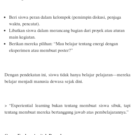
Beri siswa peran dalam kelompok (pemimpin diskusi, penjaga
waktu, pencatat).
Libatkan siswa dalam merancang bagian dari proyek atau aturan
main kegiatan.
Berikan mereka pilihan: “Mau belajar tentang energi dengan
eksperimen atau membuat poster?”
Dengan pendekatan ini, siswa tidak hanya belajar pelajaran—mereka
belajar menjadi manusia dewasa sejak dini.
> “Experiential learning bukan tentang membuat siswa sibuk, tapi
tentang membuat mereka bertanggung jawab atas pembelajarannya.”