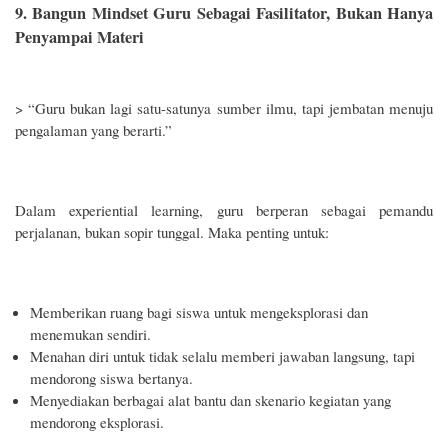
9. Bangun Mindset Guru Sebagai Fasilitator, Bukan Hanya
Penyampai Materi
> “Guru bukan lagi satu-satunya sumber ilmu, tapi jembatan menuju
pengalaman yang berarti.”
Dalam experiential learning, guru berperan sebagai pemandu
perjalanan, bukan sopir tunggal. Maka penting untuk:
Memberikan ruang bagi siswa untuk mengeksplorasi dan
menemukan sendiri.
Menahan diri untuk tidak selalu memberi jawaban langsung, tapi
mendorong siswa bertanya.
Menyediakan berbagai alat bantu dan skenario kegiatan yang
mendorong eksplorasi.