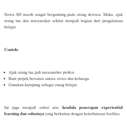
Siswa SD masih sangat bergantung pada orang dewasa. Maka, ajak
orang tua dan masyarakat sekitar menjadi bagian dari pengalaman
belajar.
Contoh:
Ajak orang tua jadi narasumber profesi
Buat proyek bersama antara siswa dan keluarga
Gunakan kampung sebagai ruang belajar
kendala penerapan experiential
Ini juga menjadi solusi atas
learning dan solusinya
yang berkaitan dengan keterbatasan fasilitas.