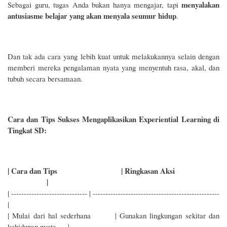
menyalakan
Sebagai guru, tugas Anda bukan hanya mengajar, tapi
antusiasme belajar yang akan menyala seumur hidup
.
Dan tak ada cara yang lebih kuat untuk melakukannya selain dengan
memberi mereka pengalaman nyata yang menyentuh rasa, akal, dan
tubuh secara bersamaan.
Cara dan Tips Sukses Mengaplikasikan Experiential Learning di
Tingkat SD:
| Cara dan Tips | Ringkasan Aksi
|
| ------------------------------ | --------------------------------------------------
|
| Mulai dari hal sederhana | Gunakan lingkungan sekitar dan
kehidupan nyata |