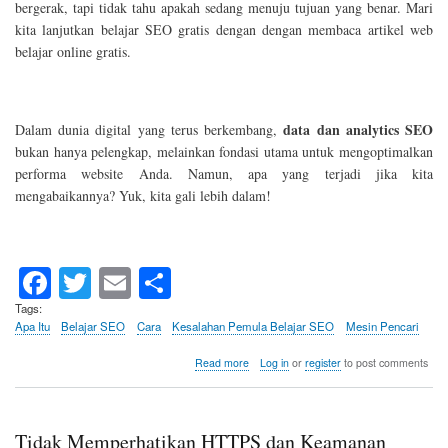
bergerak, tapi tidak tahu apakah sedang menuju tujuan yang benar. Mari
kita lanjutkan belajar SEO gratis dengan dengan membaca artikel web
belajar online gratis.
data dan analytics SEO
Dalam dunia digital yang terus berkembang,
bukan hanya pelengkap, melainkan fondasi utama untuk mengoptimalkan
performa website Anda. Namun, apa yang terjadi jika kita
mengabaikannya? Yuk, kita gali lebih dalam!
Fa
T
E
S
ce
wi
m
ha
Tags
Apa Itu
Belajar SEO
Cara
Kesalahan Pemula Belajar SEO
Mesin Pencari
bo
tte
ail
re
ok
r
about
Read more
Log in
or
register
to post comments
Tidak
Menggunakan
Data
dan
Tidak Memperhatikan HTTPS dan Keamanan
Analytics