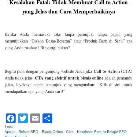
Kesalahan Fatal: Tidak Membuat Call to Action
yang Jelas dan Cara Memperbaikinya
Ketika Anda memasuki toko tanpa petunjuk, tanpa papan yang
menunjukkan “Diskon Besar-Besaran” atau “Produk Baru di Sini,” apa
yang Anda rasakan? Bingung, bukan?
Call to Action
Begitu pula dengan pengunjung website Anda jika
(CTA)
CTA yang efektif untuk bisnis online
Anda tidak jelas.
adalah pemandu
jalan, layaknya papan penunjuk yang mengatakan: “Klik di sini untuk
mendapatkan apa yang Anda cari!”
Fa
T
E
S
ce
wi
m
ha
Tags
Apa Itu
Belajar SEO
Bisnis Online
Cara
Kesalahan Pemula Belajar SEO
bo
tte
ail
re
Mesin Pencari