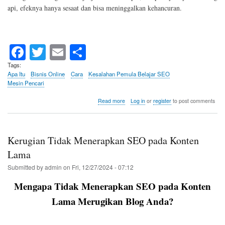
api, efeknya hanya sesaat dan bisa meninggalkan kehancuran.
Fa
T
E
S
ce
wi
m
ha
Tags
Apa Itu
Bisnis Online
Cara
Kesalahan Pemula Belajar SEO
bo
tte
ail
re
Mesin Pencari
ok
r
about
Read more
Log in
or
register
to post comments
Jangan
Menggunakan
Praktik
SEO
Kerugian Tidak Menerapkan SEO pada Konten
Black
Hat
Lama
Submitted by
admin
on
Fri, 12/27/2024 - 07:12
Mengapa Tidak Menerapkan SEO pada Konten
Lama Merugikan Blog Anda?