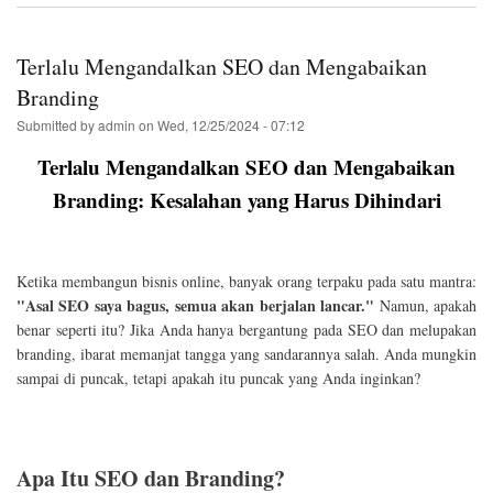
Tidak
Menerapkan
SEO
Terlalu Mengandalkan SEO dan Mengabaikan
pada
Konten
Branding
Lama
Submitted by
admin
on
Wed, 12/25/2024 - 07:12
Terlalu Mengandalkan SEO dan Mengabaikan
Branding: Kesalahan yang Harus Dihindari
Ketika membangun bisnis online, banyak orang terpaku pada satu mantra:
"Asal SEO saya bagus, semua akan berjalan lancar."
Namun, apakah
benar seperti itu? Jika Anda hanya bergantung pada SEO dan melupakan
branding, ibarat memanjat tangga yang sandarannya salah. Anda mungkin
sampai di puncak, tetapi apakah itu puncak yang Anda inginkan?
Apa Itu SEO dan Branding?