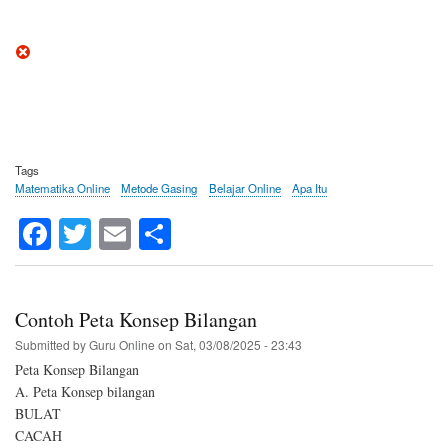
Tags
Matematika Online
Metode Gasing
Belajar Online
Apa Itu
Fa
T
E
S
ce
wi
m
ha
bo
tte
ail
re
ok
r
Contoh Peta Konsep Bilangan
Submitted by
Guru Online
on
Sat, 03/08/2025 - 23:43
Peta Konsep Bilangan
A. Peta Konsep bilangan
BULAT
CACAH