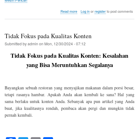
ok
r
about
Read more
Log in
or
register
to post comments
Tidak
Membuat
Call
to
Tidak Fokus pada Kualitas Konten
Action
yang
Submitted by
admin
on
Mon, 12/30/2024 - 07:12
Jelas
Tidak Fokus pada Kualitas Konten: Kesalahan
yang Bisa Meruntuhkan Segalanya
Bayangkan sebuah restoran yang menyajikan makanan dalam porsi besar,
tetapi rasanya hambar. Apakah Anda akan kembali ke sana? Hal yang
sama berlaku untuk konten Anda. Sebanyak apa pun artikel yang Anda
buat, jika kualitasnya rendah, pembaca akan pergi dan mungkin tidak
pernah kembali.