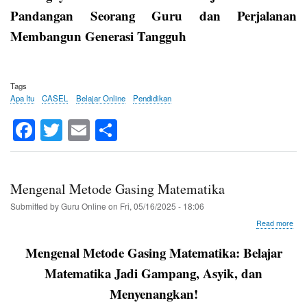
CA
Pandangan Seorang Guru dan Perjalanan
dal
Pem
Membangun Generasi Tangguh
di
Kel
?
Tags
Apa Itu
CASEL
Belajar Online
Pendidikan
Fa
T
E
S
ce
wi
m
ha
bo
tte
ail
re
ok
r
Mengenal Metode Gasing Matematika
Submitted by
Guru Online
on
Fri, 05/16/2025 - 18:06
abo
Read more
Men
Met
Mengenal Metode Gasing Matematika: Belajar
Gas
Mat
Matematika Jadi Gampang, Asyik, dan
Menyenangkan!