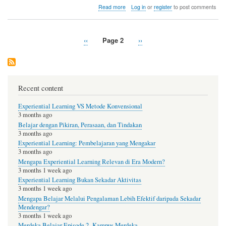
ok
r
about
Read more
Log in
or
register
to post comments
Tidak
Memperhatikan
HTTPS
Previous
‹‹
Page 2
Next
››
dan
Pagination
page
Keamanan
page
Website
Recent content
Experiential Learning VS Metode Konvensional
3 months ago
Belajar dengan Pikiran, Perasaan, dan Tindakan
3 months ago
Experiential Learning: Pembelajaran yang Mengakar
3 months ago
Mengapa Experiential Learning Relevan di Era Modern?
3 months 1 week ago
Experiential Learning Bukan Sekadar Aktivitas
3 months 1 week ago
Mengapa Belajar Melalui Pengalaman Lebih Efektif daripada Sekadar
Mendengar?
3 months 1 week ago
Merdeka Belajar Episode 2 -Kampus Merdeka