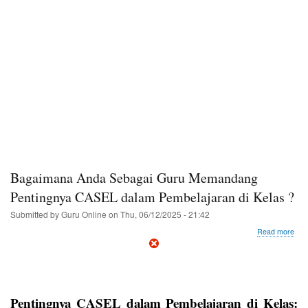
Bagaimana Anda Sebagai Guru Memandang
Pentingnya CASEL dalam Pembelajaran di Kelas ?
Submitted by
Guru Online
on
Thu, 06/12/2025 - 21:42
abo
Read more
Bag
And
Seb
Gur
Mem
Pentingnya CASEL dalam Pembelajaran di Kelas:
Pen