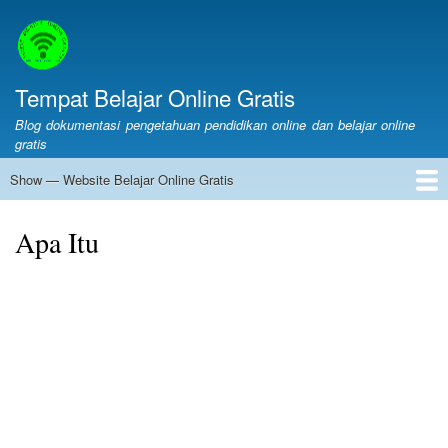
Skip
to
main
content
Tempat Belajar Online Gratis
Blog dokumentasi pengetahuan pendidikan online dan belajar online
gratis
Show — Website Belajar Online Gratis
Website
Belajar
Web Belajar Online Gratis
Pendidikan
Merdeka Belajar
LMS
Layanan Online
Belajar Online
Online
Apa Itu
Gratis