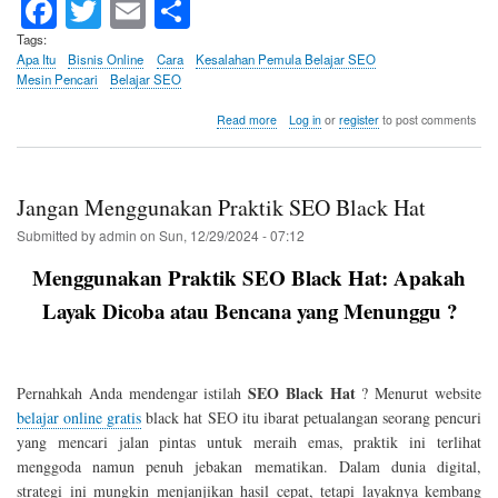
Fa
T
E
S
ce
wi
m
ha
Tags
Apa Itu
Bisnis Online
Cara
Kesalahan Pemula Belajar SEO
bo
tte
ail
re
Mesin Pencari
Belajar SEO
ok
r
about
Read more
Log in
or
register
to post comments
Tidak
Fokus
pada
Kualitas
Jangan Menggunakan Praktik SEO Black Hat
Konten
Submitted by
admin
on
Sun, 12/29/2024 - 07:12
Menggunakan Praktik SEO Black Hat: Apakah
Layak Dicoba atau Bencana yang Menunggu ?
SEO Black Hat
Pernahkah Anda mendengar istilah
? Menurut website
belajar online gratis
black hat SEO itu ibarat petualangan seorang pencuri
yang mencari jalan pintas untuk meraih emas, praktik ini terlihat
menggoda namun penuh jebakan mematikan. Dalam dunia digital,
strategi ini mungkin menjanjikan hasil cepat, tetapi layaknya kembang