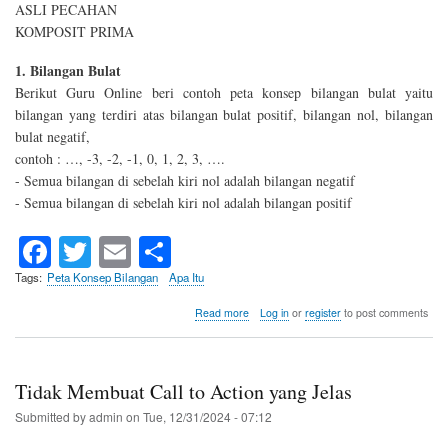
ASLI PECAHAN
KOMPOSIT PRIMA
1. Bilangan Bulat
Berikut Guru Online beri contoh peta konsep bilangan bulat yaitu
bilangan yang terdiri atas bilangan bulat positif, bilangan nol, bilangan
bulat negatif,
contoh : …, -3, -2, -1, 0, 1, 2, 3, ….
- Semua bilangan di sebelah kiri nol adalah bilangan negatif
- Semua bilangan di sebelah kiri nol adalah bilangan positif
Fa
T
E
S
ce
wi
m
ha
Tags
Peta Konsep Bilangan
Apa Itu
bo
tte
ail
re
about
Read more
Log in
or
register
to post comments
Contoh
ok
r
Peta
Konsep
Bilangan
Tidak Membuat Call to Action yang Jelas
Submitted by
admin
on
Tue, 12/31/2024 - 07:12