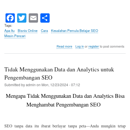
Fa
T
E
S
ce
wi
m
ha
Tags
Apa Itu
Bisnis Online
Cara
Kesalahan Pemula Belajar SEO
bo
tte
ail
re
Mesin Pencari
ok
r
about
Read more
Log in
or
register
to post comments
Terlalu
Mengandalkan
SEO
dan
Tidak Menggunakan Data dan Analytics untuk
Mengabaikan
Branding
Pengembangan SEO
Submitted by
admin
on
Mon, 12/23/2024 - 07:12
Mengapa Tidak Menggunakan Data dan Analytics Bisa
Menghambat Pengembangan SEO
SEO tanpa data itu ibarat berlayar tanpa peta—Anda mungkin tetap