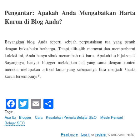
Pengantar: Apakah Anda Mengabaikan Harta
Karun di Blog Anda?
Bayangkan blog Anda seperti sebuah perpustakaan tua yang penuh
dengan buku-buku berharga. Tetapi alih-alih merawat dan memperbarui
koleksi ini, Anda hanya sibuk menambah rak baru. Apakah itu bijaksana?
Sayangnya, banyak blogger melakukan hal yang sama dengan konten
mereka: melupakan artikel lama yang sebenarnya bisa menjadi *harta
karun tersembunyi*.
Fa
T
E
S
ce
wi
m
ha
Tags
Apa Itu
Blogger
Cara
Kesalahan Pemula Belajar SEO
Mesin Pencari
bo
tte
ail
re
Belajar SEO
ok
r
about
Read more
Log in
or
register
to post comments
Kerugian